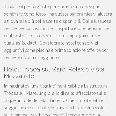
Trovare il posto giusto per dormire a Tropea può
sembrare complicato , ma questa panoramica vi aiuterà
a trovare le più belle scelte disponibili. Dalle lussuose
residenze con vista mare alle pittoresche pensioni nel
centro storico , Tropea offre un'ampia gamma per
qualsiasi budget . Considerate hotel con servizi
aggiuntivi come piscina e prima colazione offerta per
rendere il vostro soggiorno .
Hotel Tropea sul Mare: Relax e Vista
Mozzafiato
Immaginatevi una fuga indimenticabile a La struttura
Tropea sul Mare, un gioiello di relax affacciato sulle
acque limpide del Mar Tirreno. Questo hotel offre il
soggiorno eccezionale, con una veduta incantevole
sulle famose pareti rocciose di Tropea. Avrete la