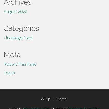
Archives
August 2026
Categories
Uncategorized
Meta
Report This Page
Log in
Footer
Top
Home
© 2026
tribunablog.com
.
Theme by
XtremelySocial and